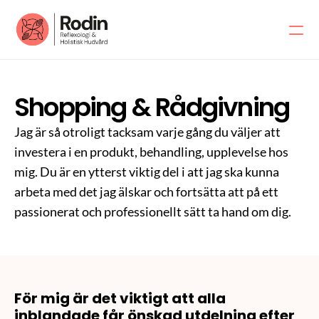
Om mig
Om mig
Shopping & Rådgivning
Om salongen
Jag är så otroligt tacksam varje gång du väljer att 
Varumärken
investera i en produkt, behandling, upplevelse hos 
Mina vänner
mig. Du är en ytterst viktig del i att jag ska kunna 
arbeta med det jag älskar och fortsätta att på ett 
Inspiration
passionerat och professionellt sätt ta hand om dig.
Shopping och rådgivning
Shopping & rådgivning
Presentkort
För mig är det viktigt att alla 
Friskvårdsbidrag
inblandade får önskad utdelning efter 