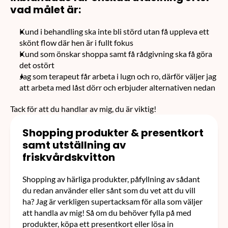
vad målet är:
Behandlingar & priser
Kundernas egna ord
Kund i behandling ska inte bli störd utan få uppleva ett 
skönt flow där hen är i fullt fokus
Kontakt
Kund som önskar shoppa samt få rådgivning ska få göra 
det ostört
Boka tid
Jag som terapeut får arbeta i lugn och ro, därför väljer jag 
att arbeta med låst dörr och erbjuder alternativen nedan
Tack för att du handlar av mig, du är viktig!
Shopping produkter & presentkort 
samt utställning av 
friskvårdskvitton
Shopping av härliga produkter, påfyllning av sådant 
du redan använder eller sånt som du vet att du vill 
ha? Jag är verkligen supertacksam för alla som väljer 
att handla av mig! Så om du behöver fylla på med 
produkter, köpa ett presentkort eller lösa in 